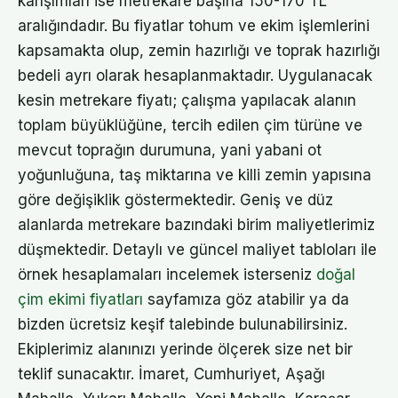
karışımları ise metrekare başına 150-170 TL
aralığındadır. Bu fiyatlar tohum ve ekim işlemlerini
kapsamakta olup, zemin hazırlığı ve toprak hazırlığı
bedeli ayrı olarak hesaplanmaktadır. Uygulanacak
kesin metrekare fiyatı; çalışma yapılacak alanın
toplam büyüklüğüne, tercih edilen çim türüne ve
mevcut toprağın durumuna, yani yabani ot
yoğunluğuna, taş miktarına ve killi zemin yapısına
göre değişiklik göstermektedir. Geniş ve düz
alanlarda metrekare bazındaki birim maliyetlerimiz
düşmektedir. Detaylı ve güncel maliyet tabloları ile
örnek hesaplamaları incelemek isterseniz
doğal
çim ekimi fiyatları
sayfamıza göz atabilir ya da
bizden ücretsiz keşif talebinde bulunabilirsiniz.
Ekiplerimiz alanınızı yerinde ölçerek size net bir
teklif sunacaktır. İmaret, Cumhuriyet, Aşağı