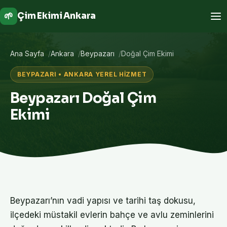
🌱
Çim Ekimi Ankara
Ana Sayfa
Ankara
Beypazarı
Doğal Çim Ekimi
BEYPAZARI • ANKARA YEREL HIZMET
Beypazarı Doğal Çim
Ekimi
Beypazarı’nın vadi yapısı ve tarihi taş dokusu,
ilçedeki müstakil evlerin bahçe ve avlu zeminlerini