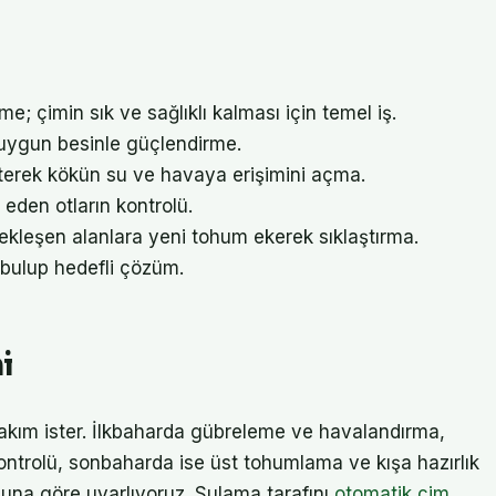
e; çimin sık ve sağlıklı kalması için temel iş.
uygun besinle güçlendirme.
terek kökün su ve havaya erişimini açma.
eden otların kontrolü.
kleşen alanlara yeni tohum ekerek sıklaştırma.
bulup hedefli çözüm.
i
bakım ister. İlkbaharda gübreleme ve havalandırma,
trolü, sonbaharda ise üst tohumlama ve kışa hazırlık
una göre uyarlıyoruz. Sulama tarafını
otomatik çim