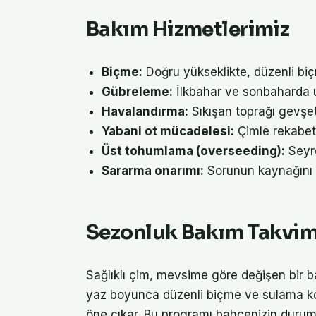
Bakım Hizmetlerimiz
Biçme:
Doğru yükseklikte, düzenli biçm
Gübreleme:
İlkbahar ve sonbaharda 
Havalandırma:
Sıkışan toprağı gevşe
Yabani ot mücadelesi:
Çimle rekabet 
Üst tohumlama (overseeding):
Seyre
Sararma onarımı:
Sorunun kaynağını 
Sezonluk Bakım Takvim
Sağlıklı çim, mevsime göre değişen bir 
yaz boyunca düzenli biçme ve sulama kon
öne çıkar. Bu programı bahçenizin durum