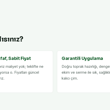
ısınız?
faf, Sabit Fiyat
Garantili Uygulama
riz maliyet yok; teklifte ne
Doğru toprak hazırlığı, dengel
yorsa o. Fiyatları güncel
ekim ve serme ile sık, sağlıkl
rız.
kalıcı çim.