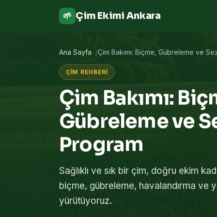
Çim Ekimi Ankara
🌱
Ana Sayfa
Çim Bakımı: Biçme, Gübreleme ve Se
ÇIM REHBERI
Çim Bakımı: Biç
Gübreleme ve S
Program
Sağlıklı ve sık bir çim, doğru ekim ka
biçme, gübreleme, havalandırma ve y
yürütüyoruz.