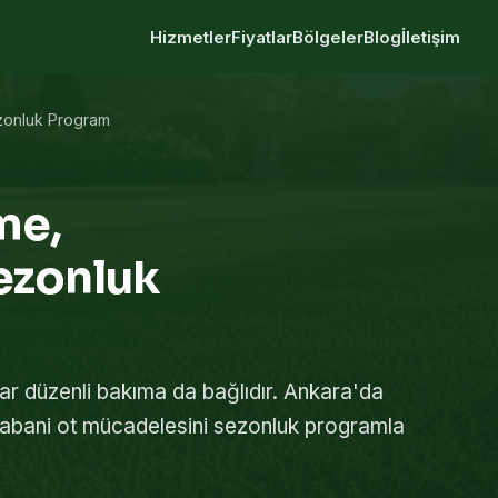
Hizmetler
Fiyatlar
Bölgeler
Blog
İletişim
zonluk Program
me,
ezonluk
dar düzenli bakıma da bağlıdır. Ankara'da
abani ot mücadelesini sezonluk programla