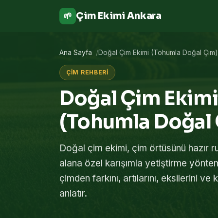
Çim Ekimi Ankara
🌱
Ana Sayfa
Doğal Çim Ekimi (Tohumla Doğal Çim)
ÇIM REHBERI
Doğal Çim Ekimi
(Tohumla Doğal
Doğal çim ekimi, çim örtüsünü hazır r
alana özel karışımla yetiştirme yöntem
çimden farkını, artılarını, eksilerini v
anlatır.