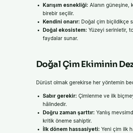
Karışım esnekliği:
Alanın güneşine, k
birebir seçilir.
Kendini onarır:
Doğal çim biçildikçe sı
Doğal ekosistem:
Yüzeyi serinletir, 
faydalar sunar.
Doğal Çim Ekiminin Dez
Dürüst olmak gerekirse her yöntemin bed
Sabır gerekir:
Çimlenme ve ilk biçmey
hâlindedir.
Doğru zaman şarttır:
Yanlış mevsimde
kritik öneme sahiptir.
İlk dönem hassasiyeti:
Yeni çim ilk 