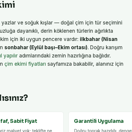
kimi
yazlar ve soğuk kışlar — doğal çim için tür seçimini
uzluğa dayanıklı, derin köklenen türlerin ağırlıkta
Ekim için iki uygun pencere vardır:
ilkbahar (Nisan
an
sonbahar (Eylül başı–Ekim ortası)
. Doğru karışım
l yapılır
adımlarındaki zemin hazırlığına bağlıdır.
in
çim ekimi fiyatları
sayfamıza bakabilir, alanınız için
ısınız?
faf, Sabit Fiyat
Garantili Uygulama
riz maliyet yok; teklifte ne
Doğru toprak hazırlığı, dengel