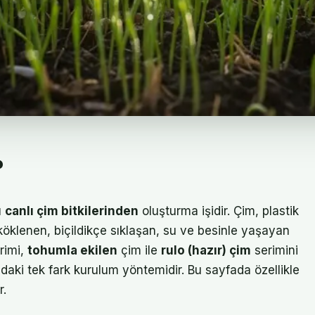
?
ü
canlı çim bitkilerinden
oluşturma işidir. Çim, plastik
 köklenen, biçildikçe sıklaşan, su ve besinle yaşayan
erimi,
tohumla ekilen
çim ile
rulo (hazır) çim
serimini
rındaki tek fark kurulum yöntemidir. Bu sayfada özellikle
r.