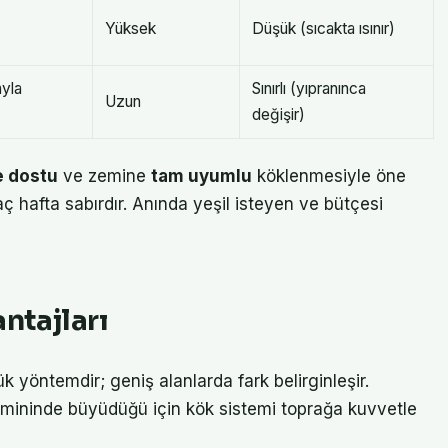
Yüksek
Düşük (sıcakta ısınır)
yla
Sınırlı (yıpranınca
Uzun
değişir)
e dostu
ve zemine
tam uyumlu
köklenmesiyle öne
kaç hafta sabırdır. Anında yeşil isteyen ve bütçesi
ntajları
k yöntemdir; geniş alanlarda fark belirginleşir.
mininde büyüdüğü için kök sistemi toprağa kuvvetle