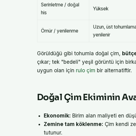
Serinletme / doğal
Yüksek
his
Uzun, üst tohumlama
Ömür / yenilenme
yenilenir
Görüldüğü gibi tohumla doğal çim,
bütç
çıkar; tek "bedeli" yeşil görüntü için bir
uygun olan için
rulo çim
bir alternatiftir.
Doğal Çim Ekiminin Ava
Ekonomik:
Birim alan maliyeti en düşü
Zemine tam köklenme:
Çim kendi ze
tutunur.