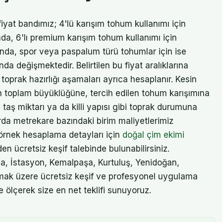
yat bandımız; 4'lü karışım tohum kullanımı için
da, 6'lı premium karışım tohum kullanımı için
ında, spor veya paspalum türü tohumlar için ise
a değişmektedir. Belirtilen bu fiyat aralıklarına
, toprak hazırlığı aşamaları ayrıca hesaplanır. Kesin
ın toplam büyüklüğüne, tercih edilen tohum karışımına
aş miktarı ya da killi yapısı gibi toprak durumuna
arda metrekare bazındaki birim maliyetlerimiz
örnek hesaplama detayları için
doğal çim ekimi
n ücretsiz keşif talebinde bulunabilirsiniz.
a, İstasyon, Kemalpaşa, Kurtuluş, Yenidoğan,
lmak üzere ücretsiz keşif ve profesyonel uygulama
de ölçerek size en net teklifi sunuyoruz.