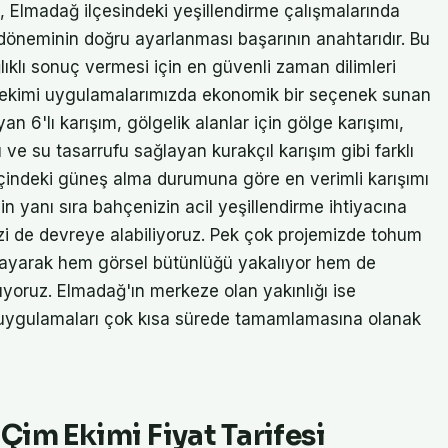
a, Elmadağ ilçesindeki yeşillendirme çalışmalarında
öneminin doğru ayarlanması başarının anahtarıdır. Bu
ıklı sonuç vermesi için en güvenli zaman dilimleri
m ekimi uygulamalarımızda ekonomik bir seçenek sunan
n 6'lı karışım, gölgelik alanlar için gölge karışımı,
ı ve su tasarrufu sağlayan kurakçıl karışım gibi farklı
içindeki güneş alma durumuna göre en verimli karışımı
in yanı sıra bahçenizin acil yeşillendirme ihtiyacına
i de devreye alabiliyoruz. Pek çok projemizde tohum
lanlayarak hem görsel bütünlüğü yakalıyor hem de
yoruz. Elmadağ'ın merkeze olan yakınlığı ise
e uygulamaları çok kısa sürede tamamlamasına olanak
im Ekimi Fiyat Tarifesi