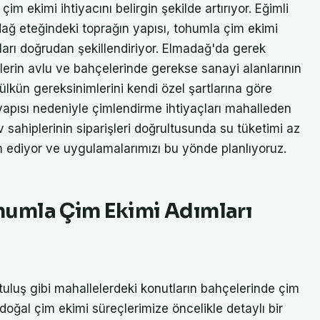
m ekimi ihtiyacını belirgin şekilde artırıyor. Eğimli
le dağ eteğindeki toprağın yapısı, tohumla çim ekimi
ları doğrudan şekillendiriyor. Elmadağ'da gerek
erin avlu ve bahçelerinde gerekse sanayi alanlarının
lkün gereksinimlerini kendi özel şartlarına göre
 yapısı nedeniyle çimlendirme ihtiyaçları mahalleden
v sahiplerinin siparişleri doğrultusunda su tüketimi az
cih ediyor ve uygulamalarımızı bu yönde planlıyoruz.
umla Çim Ekimi Adımları
luş gibi mahallelerdeki konutların bahçelerinde çim
ğal çim ekimi süreçlerimize öncelikle detaylı bir