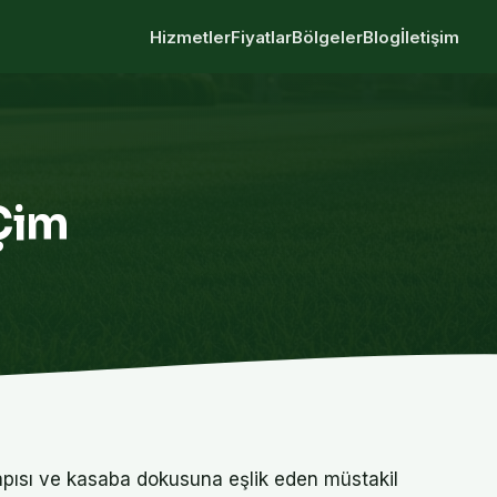
Hizmetler
Fiyatlar
Bölgeler
Blog
İletişim
Çim
apısı ve kasaba dokusuna eşlik eden müstakil