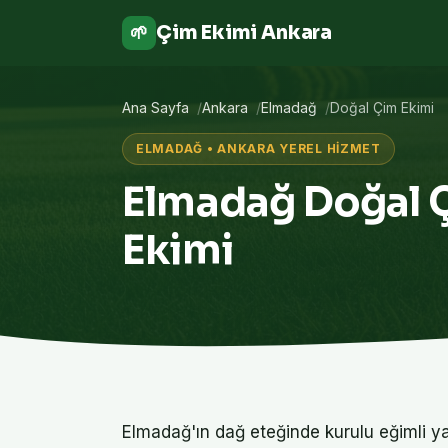
Çim Ekimi Ankara
🌱
Ana Sayfa
Ankara
Elmadağ
Doğal Çim Ekimi
ELMADAĞ • ANKARA YEREL HIZMET
Elmadağ Doğal 
Ekimi
Elmadağ'ın dağ eteğinde kurulu eğimli y