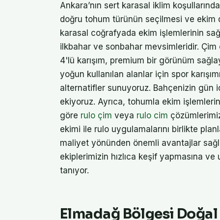
Ankara’nın sert karasal iklim koşullarınd
doğru tohum türünün seçilmesi ve ekim d
karasal coğrafyada ekim işlemlerinin sağl
ilkbahar ve sonbahar mevsimleridir. Çi
4'lü karışım, premium bir görünüm sağlaya
yoğun kullanılan alanlar için spor karışım
alternatifler sunuyoruz. Bahçenizin gün 
ekiyoruz. Ayrıca, tohumla ekim işlemlerin
göre
rulo çim
veya
rulo cim
çözümlerimiz
ekimi ile rulo uygulamalarını birlikte p
maliyet yönünden önemli avantajlar sağlı
ekiplerimizin hızlıca keşif yapmasına v
tanıyor.
Elmadağ Bölgesi Doğal Ç