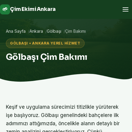
🌱
Çim Ekimi Ankara
Ana Sayfa
Ankara
Gölbaşı
Çim Bakımı
GÖLBAŞI • ANKARA YEREL HIZMET
Gölbaşı Çim Bakımı
Keşif ve uygulama sürecimizi titizlikle yürüterek
işe başlıyoruz. Gölbaşı genelindeki bahçelere ilk
adımımızı attığımızda, öncelikle alanın detaylı bir
zemin analizini gerçekleştiriyoruz. Çünkü