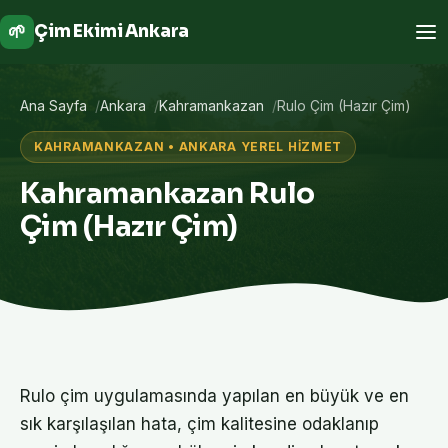
🌱
Çim Ekimi Ankara
Ana Sayfa
Ankara
Kahramankazan
Rulo Çim (Hazır Çim)
KAHRAMANKAZAN • ANKARA YEREL HIZMET
Kahramankazan Rulo
Çim (Hazır Çim)
Rulo çim uygulamasında yapılan en büyük ve en
sık karşılaşılan hata, çim kalitesine odaklanıp