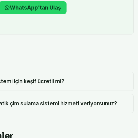
WhatsApp'tan Ulaş
emi için keşif ücretli mi?
atik çim sulama sistemi hizmeti veriyorsunuz?
nler