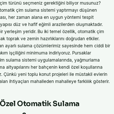
 çim türünü seçmeniz gerektiğini biliyor musunuz?
otomatik çim sulama sistemi yaptırmayı düşünen
ktası, her zaman alana en uygun yöntemi tespit
 yapısı düz ve hafif eğimli arazilerden oluşmaktadır.
 yerleşim yeridir. Bu iki temel özellik, otomatik çim
 toprak ve zemin hazırlıklarını doğrudan etkiler.
aman ayarlı sulama çözümlerimiz sayesinde hem ciddi bir
ım işçiliğini minimuma indiriyoruz. Pursaklar
 çim sulama sistemi uygulamalarında, yağmurlama
a altyapılarını her bahçenin kendi özel koşullarına
z. Çünkü yeni toplu konut projeleri ile müstakil evlerin
alan ihtiyaçları mahalleden mahalleye farklılık gösterir.
e Özel Otomatik Sulama