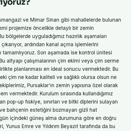
lıyoruz?
smangazi ve Mimar Sinan gibi mahallelerde bulunan
mi projemize öncelikle detaylı bir zemin
u bölgelerde uyguladığımız hazırlık aşamaları
nı çıkarıyor, ardından kanal açma işlemlerini
ını tamamlıyoruz. Son aşamada ise kontrol ünitesi
Bu altyapı çalışmalarının çim ekimi veya çim serme
rlikte planlanması en ideal sonucu vermektedir. Bu
eki çim ne kadar kaliteli ve sağlıklı olursa olsun ne
 ekiplerimiz, Pursaklar'ın zemin yapısına özel olarak
 önem vermektedir. Kurulum sırasında kullandığımız
op-up fıskiye, sınırları ve bitki diplerini sulayan
i ve bahçenin estetiğini bozmayan gizli hat
n gün içindeki güneş alma durumuna göre en doğru
eri, Yunus Emre ve Yıldırım Beyazıt tarafında da bu