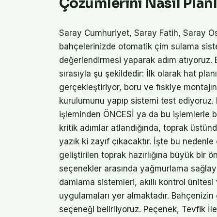
Çözümlerini Nasıl Plan
Saray Cumhuriyet, Saray Fatih, Saray O
bahçelerinizde otomatik çim sulama siste
değerlendirmesi yaparak adım atıyoruz. B
sırasıyla şu şekildedir: İlk olarak hat pla
gerçekleştiriyor, boru ve fıskiye montaj
kurulumunu yapıp sistemi test ediyoruz. 
işleminden ÖNCESİ ya da bu işlemlerle bi
kritik adımlar atlandığında, toprak üstünd
yazık ki zayıf çıkacaktır. İşte bu nedenle
geliştirilen toprak hazırlığına büyük bir
seçenekler arasında yağmurlama sağlayan p
damlama sistemleri, akıllı kontrol ünites
uygulamaları yer almaktadır. Bahçenizi
seçeneği belirliyoruz. Peçenek, Tevfik İl