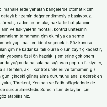
ibi mahallelerde yer alan bahçelerde otomatik çim
 detaylı bir zemin değerlendirmesiyle başlıyoruz.
süreci şu adımlardan oluşmaktadır: hat planının
ların ve fıskiyelerin montajı, kontrol ünitesinin
 aşamaların tamamının çim ekimi ya da serme
amanlı yapılması en ideal seçenektir. Söz konusu
ılan çim ne kadar kaliteli olursa olsun zayıf çıkacaktır;
in yapısına özel ön hazırlık işlemlerine çok önem
sında yağmurlama sulama sağlayan pop-up fıskiyeler,
ma sistemleri, akıllı kontrol üniteleri ve tamamen gizli
in gün içindeki güneş alma durumunu analiz ederek en
yaka, Törekent, Yenibatı ve Fatih bölgelerinde de
de sürdürülmektedir. Sürecin tüm detayları için
z atabilirsiniz.