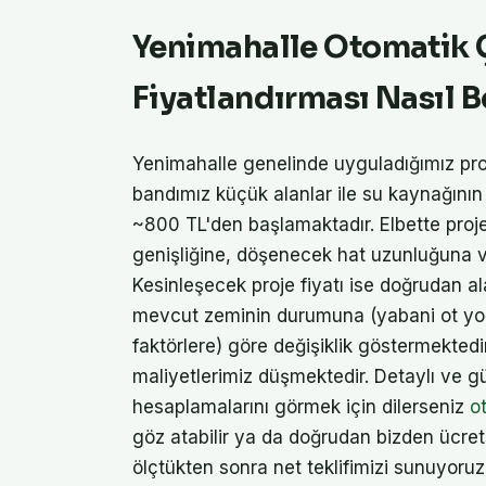
Yenimahalle Otomatik 
Fiyatlandırması Nasıl Be
Yenimahalle genelinde uyguladığımız pro
bandımız küçük alanlar ile su kaynağının
~800 TL'den başlamaktadır. Elbette proj
genişliğine, döşenecek hat uzunluğuna ve
Kesinleşecek proje fiyatı ise doğrudan a
mevcut zeminin durumuna (yabani ot yoğun
faktörlere) göre değişiklik göstermekted
maliyetlerimiz düşmektedir. Detaylı ve gü
hesaplamalarını görmek için dilerseniz
o
göz atabilir ya da doğrudan bizden ücretsi
ölçtükten sonra net teklifimizi sunuyoruz