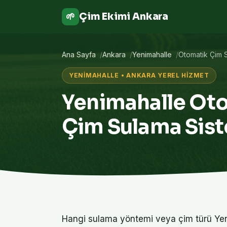
Çim Ekimi Ankara
🌱
Ana Sayfa
Ankara
Yenimahalle
Otomatik Çim 
YENIMAHALLE • ANKARA YEREL HIZMET
Yenimahalle Ot
Çim Sulama Sis
Hangi sulama yöntemi veya çim türü Yeni