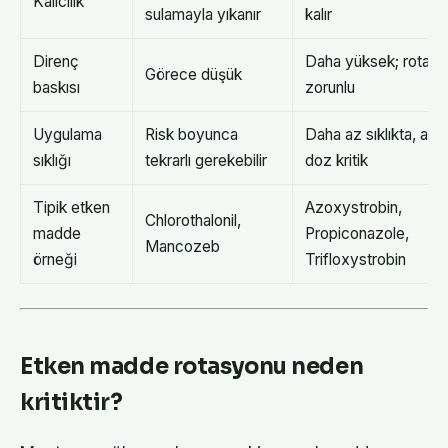
Kalıcılık
sulamayla yıkanır
kalır
Direnç
Daha yüksek; rotas
Görece düşük
baskısı
zorunlu
Uygulama
Risk boyunca
Daha az sıklıkta, anc
sıklığı
tekrarlı gerekebilir
doz kritik
Tipik etken
Azoxystrobin,
Chlorothalonil,
madde
Propiconazole,
Mancozeb
örneği
Trifloxystrobin
Etken madde rotasyonu neden
kritiktir?