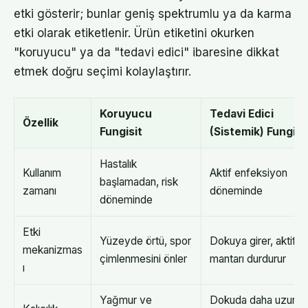
etki gösterir; bunlar geniş spektrumlu ya da karma
etki olarak etiketlenir. Ürün etiketini okurken
"koruyucu" ya da "tedavi edici" ibaresine dikkat
etmek doğru seçimi kolaylaştırır.
Koruyucu
Tedavi Edici
Özellik
Fungisit
(Sistemik) Fungisi
Hastalık
Kullanım
Aktif enfeksiyon
başlamadan, risk
zamanı
döneminde
döneminde
Etki
Yüzeyde örtü, spor
Dokuya girer, aktif
mekanizmas
çimlenmesini önler
mantarı durdurur
ı
Yağmur ve
Dokuda daha uzun s