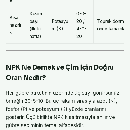
e
Kasım
0-0-
Kışa
başı
Potasyu
20 /
Toprak donmad
hazırlı
(ilk iki
m (K)
4-0-
önce tamamla
k
hafta)
20
NPK Ne Demek ve Çim İçin Doğru
Oran Nedir?
Her gübre paketinin üzerinde üç sayı görürsünüz:
örneğin 20-5-10. Bu üç rakam sırasıyla azot (N),
fosfor (P) ve potasyum (K) yüzde oranlarını
gösterir. Üçü birlikte NPK kısaltmasıyla anılır ve
gübre seçiminin temel alfabesidir.