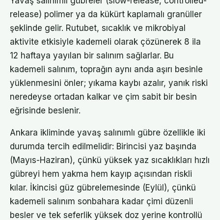
Yavaş salınımlı gübreler (slow-release, controlled-
release) polimer ya da kükürt kaplamalı granüller
şeklinde gelir. Rutubet, sıcaklık ve mikrobiyal
aktivite etkisiyle kademeli olarak çözünerek 8 ila
12 haftaya yayılan bir salınım sağlarlar. Bu
kademeli salınım, toprağın aynı anda aşırı besinle
yüklenmesini önler; yıkama kaybı azalır, yanık riski
neredeyse ortadan kalkar ve çim sabit bir besin
eğrisinde beslenir.
Ankara ikliminde yavaş salınımlı gübre özellikle iki
durumda tercih edilmelidir: Birincisi yaz başında
(Mayıs-Haziran), çünkü yüksek yaz sıcaklıkları hızlı
gübreyi hem yakma hem kayıp açısından riskli
kılar. İkincisi güz gübrelemesinde (Eylül), çünkü
kademeli salınım sonbahara kadar çimi düzenli
besler ve tek seferlik yüksek doz yerine kontrollü