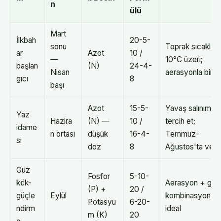
n
ülü
Mart
İlkbah
20-5-
sonu
Toprak sıcaklığı
ar
Azot
10 /
—
10°C üzeri;
başlan
(N)
24-4-
Nisan
aerasyonla birleş
gıcı
8
başı
Azot
15-5-
Yavaş salınımlı
Yaz
Hazira
(N) —
10 /
tercih et;
idame
n ortası
düşük
16-4-
Temmuz-
si
doz
8
Ağustos'ta ver
Güz
Fosfor
5-10-
kök-
Aerasyon + güb
(P) +
20 /
güçle
Eylül
kombinasyonu
Potasyu
6-20-
ndirm
ideal
m (K)
20