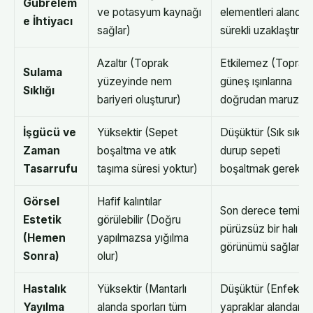
Gübrelem
ve potasyum kaynağı
elementleri alandan
e İhtiyacı
sağlar)
sürekli uzaklaştırılır)
Azaltır (Toprak
Etkilemez (Toprak
Sulama
yüzeyinde nem
güneş ışınlarına
Sıklığı
bariyeri oluşturur)
doğrudan maruz kal
İşgücü ve
Yüksektir (Sepet
Düşüktür (Sık sık
Zaman
boşaltma ve atık
durup sepeti
Tasarrufu
taşıma süresi yoktur)
boşaltmak gerekir)
Görsel
Hafif kalıntılar
Son derece temiz 
Estetik
görülebilir (Doğru
pürüzsüz bir halı
(Hemen
yapılmazsa yığılma
görünümü sağlar
Sonra)
olur)
Hastalık
Yüksektir (Mantarlı
Düşüktür (Enfekte
Yayılma
alanda sporları tüm
yapraklar alandan