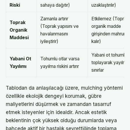
Riski
sahaya dağıtır)
uzaklaştırılır)
Zamanla artırır
Etkilemez (Toprak
Toprak
(Toprak yapısını ve
organik madde
Organik
havalanmasını
girişinden mahrum
Maddesi
iyileştirir)
kalır)
Yabani ot tohumları
Yabani Ot
Tohumlu otlar varsa
toplayarak yayılmas
Yayılımı
yayılma riskini artırır
sınırlar
Tablodan da anlaşılacağı üzere, mulching yöntemi
özellikle ekolojik dengeyi korumak, gübre
maliyetlerini düşürmek ve zamandan tasarruf
etmek isteyenler için idealdir. Ancak estetik
beklentinin çok yüksek olduğu durumlarda veya
bahçede aktif bir hastalık seyrettiğinde toplama