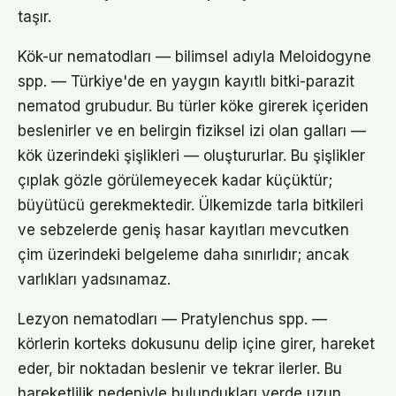
taşır.
Kök-ur nematodları — bilimsel adıyla Meloidogyne
spp. — Türkiye'de en yaygın kayıtlı bitki-parazit
nematod grubudur. Bu türler köke girerek içeriden
beslenirler ve en belirgin fiziksel izi olan galları —
kök üzerindeki şişlikleri — oluştururlar. Bu şişlikler
çıplak gözle görülemeyecek kadar küçüktür;
büyütücü gerekmektedir. Ülkemizde tarla bitkileri
ve sebzelerde geniş hasar kayıtları mevcutken
çim üzerindeki belgeleme daha sınırlıdır; ancak
varlıkları yadsınamaz.
Lezyon nematodları — Pratylenchus spp. —
körlerin korteks dokusunu delip içine girer, hareket
eder, bir noktadan beslenir ve tekrar ilerler. Bu
hareketlilik nedeniyle bulundukları yerde uzun