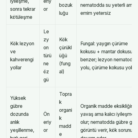
iyileşme,
eriy
bozuk
nematodda su yeterli ama
sonra tekrar
or
luğu
emim yetersiz
kötüleşme
Le
zy
Kök
Kök lezyon
Fungal: yaygın çürüme
on
çürükl
ve
kokusu + mantar dokusuna
türü
üğü
kahverengi
benzer; lezyon nematodu: 
ne
(fung
yollar
yolu, çürüme kokusu yok
öz
al)
gü
Topra
Yüksek
k
gübre
Organik madde eksikliğind
organi
dozunda
Ön
yavaş ama kalıcı iyileşme
k
anlık
eriy
olur; nematodda gübre geçi
madd
yeşillenme,
or
görüntü verir, kök sorunu
e