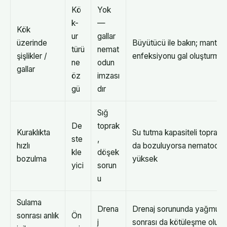
Kö
Yok
k-
—
Kök
ur
gallar
üzerinde
Büyütücü ile bakın; mantar
türü
nemat
şişlikler /
enfeksiyonu gal oluşturma
ne
odun
gallar
öz
imzası
gü
dır
Sığ
De
toprak
Kuraklıkta
Su tutma kapasiteli toprakt
ste
,
hızlı
da bozuluyorsa nematod p
kle
döşek
bozulma
yüksek
yici
sorun
u
Sulama
Drena
Drenaj sorununda yağmur
sonrası anlık
Ön
j
sonrası da kötüleşme olur;