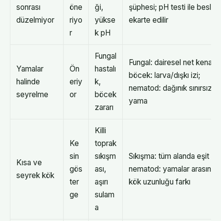
sonrası
öne
ği,
şüphesi; pH testi ile besle
düzelmiyor
riyo
yükse
ekarte edilir
r
k pH
Fungal
Fungal: dairesel net kenar;
Yamalar
Ön
hastalı
böcek: larva/dışkı izi;
halinde
eriy
k,
nematod: dağınık sınırsız
seyrelme
or
böcek
yama
zararı
Killi
Ke
toprak
sin
sıkışm
Sıkışma: tüm alanda eşit kıs
Kısa ve
gös
ası,
nematod: yamalar arasında
seyrek kök
ter
aşırı
kök uzunluğu farkı
ge
sulam
a