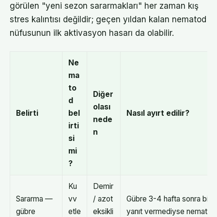
görülen "yeni sezon sararmakları" her zaman kış
stres kalıntısı değildir; geçen yıldan kalan nematod
nüfusunun ilk aktivasyon hasarı da olabilir.
Ne
ma
to
Diğer
d
olası
Belirti
bel
Nasıl ayırt edilir?
nede
irti
n
si
mi
?
Ku
Demir
Sararma —
vv
/ azot
Gübre 3-4 hafta sonra bile
gübre
etle
eksikli
yanıt vermediyse nematod