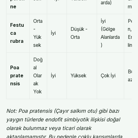
arda)
ne
m B
Orta
İyi
Pera
Festu
-
Düşük -
(Gölge
n,
ca
İyi
Yük
Orta
Alanlarda
Erg
rubra
sek
)
lin
Doğ
Poa
al
Bul
prate
Olar
İyi
Yüksek
Çok İyi
az
nsis
ak
Yok
Not: Poa pratensis (Çayır salkım otu) gibi bazı
yaygın türlerde endofit simbiyotik ilişkisi doğal
olarak bulunmaz veya ticari olarak
aktarılamamıştır. Bu nedenle çoklu karışımlarda