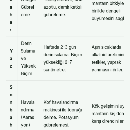
mantarın bitkiyle
a
Gübrel
azotlu, demir katkılı
birlikte dengeli
h
eme
gübreleme.
büyümesini sağlar.
a
r
Derin
Haftada 2-3 gün
Aşırı sıcaklarda
Y
Sulama
derin sulama. Biçim
alkaloid üretimini
a
ve
yüksekliği 6-7
tetikler, yaprak
z
Yüksek
santimetre.
yanmasını önler.
Biçim
S
o
n
Havala
Kof havalandırma
Kök gelişimini uyarır
b
ndırma
makinesi ile toprağı
mantarın kış donlar
a
(Aeras
delme. Potasyum
karşı direncini artırır
h
yon)
gübrelemesi.