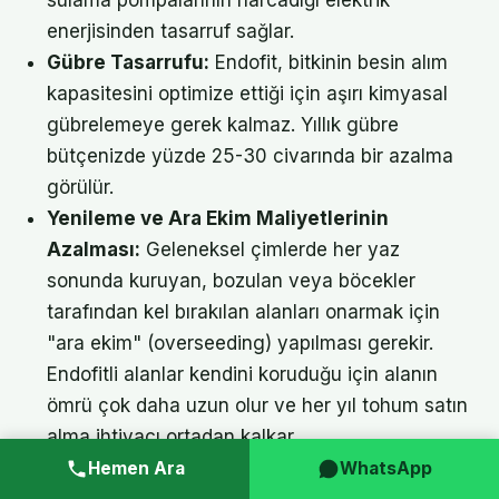
enerjisinden tasarruf sağlar.
Gübre Tasarrufu:
Endofit, bitkinin besin alım
kapasitesini optimize ettiği için aşırı kimyasal
gübrelemeye gerek kalmaz. Yıllık gübre
bütçenizde yüzde 25-30 civarında bir azalma
görülür.
Yenileme ve Ara Ekim Maliyetlerinin
Azalması:
Geleneksel çimlerde her yaz
sonunda kuruyan, bozulan veya böcekler
tarafından kel bırakılan alanları onarmak için
"ara ekim" (overseeding) yapılması gerekir.
Endofitli alanlar kendini koruduğu için alanın
ömrü çok daha uzun olur ve her yıl tohum satın
alma ihtiyacı ortadan kalkar.
Hemen Ara
WhatsApp
Aşağıdaki grafiksel benzetimle ifade edecek