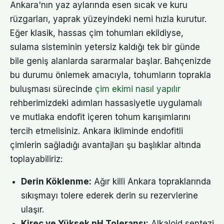
Ankara'nın yaz aylarında esen sıcak ve kuru
rüzgarları, yaprak yüzeyindeki nemi hızla kurutur.
Eğer klasik, hassas çim tohumları ekildiyse,
sulama sisteminin yetersiz kaldığı tek bir günde
bile geniş alanlarda sararmalar başlar. Bahçenizde
bu durumu önlemek amacıyla, tohumların toprakla
buluşması sürecinde
çim ekimi nasıl yapılır
rehberimizdeki adımları hassasiyetle uygulamalı
ve mutlaka endofit içeren tohum karışımlarını
tercih etmelisiniz. Ankara ikliminde endofitli
çimlerin sağladığı avantajları şu başlıklar altında
toplayabiliriz:
Derin Köklenme:
Ağır killi Ankara topraklarında
sıkışmayı tolere ederek derin su rezervlerine
ulaşır.
Kireç ve Yüksek pH Toleransı:
Alkaloid sentezi