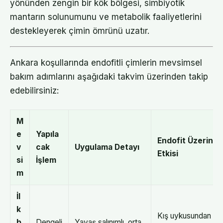
yönünden zengin bir kök bölgesi, simbiyotik
mantarın solunumunu ve metabolik faaliyetlerini
destekleyerek çimin ömrünü uzatır.
Ankara koşullarında endofitli çimlerin mevsimsel
bakım adımlarını aşağıdaki takvim üzerinden takip
edebilirsiniz:
M
e
Yapıla
Endofit Üzerinde
v
cak
Uygulama Detayı
Etkisi
si
İşlem
m
İl
k
Kış uykusundan çı
b
Dengeli
Yavaş salınımlı, orta