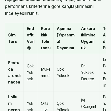
performans kriterlerine göre karşılaştırmasını
inceleyebilirsiniz:
End
Kura
Aşınma
Ankara
Tem
Çim
ofit
klık
(Yıpranm
İklimine
Alka
Türü
Varl
Tole
a)
Uygunl
d
ığı
ransı
Dayanımı
uk
Profi
Lolin
Festu
Çok
En
Pera
ca
Müke
Çok
Yük
Yüksek
n,
arundi
mmel
Yüksek
sek
Derece
Erg
nacea
lin
Loliu
Pera
İyi
m
Yük
Orta
Çok
n,
(Karışıml
peren
sek
- İyi
Yüksek
Lolit