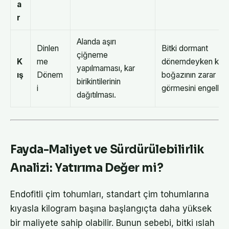
a
r
Alanda aşırı
Dinlen
Bitki dormant
çiğneme
K
me
dönemdeyken kök
yapılmaması, kar
ış
Dönem
boğazının zarar
birikintilerinin
i
görmesini engeller.
dağıtılması.
Fayda-Maliyet ve Sürdürülebilirlik
Analizi: Yatırıma Değer mi?
Endofitli çim tohumları, standart çim tohumlarına
kıyasla kilogram başına başlangıçta daha yüksek
bir maliyete sahip olabilir. Bunun sebebi, bitki ıslah