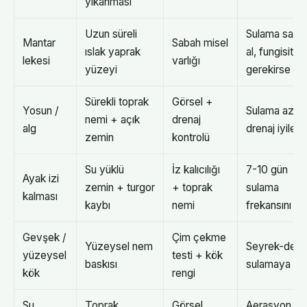
yıkanması
Uzun süreli
Sulama saba
Mantar
Sabah misel
ıslak yaprak
al, fungisit
lekesi
varlığı
yüzeyi
gerekirse
Sürekli toprak
Görsel +
Yosun /
Sulama azalt
nemi + açık
drenaj
alg
drenaj iyileşti
zemin
kontrolü
Su yüklü
İz kalıcılığı
7-10 gün
Ayak izi
zemin + turgor
+ toprak
sulama
kalması
kaybı
nemi
frekansını dü
Gevşek /
Çim çekme
Yüzeysel nem
Seyrek-derin
yüzeysel
testi + kök
baskısı
sulamaya ge
kök
rengi
Su
Toprak
Görsel
Aerasyon +