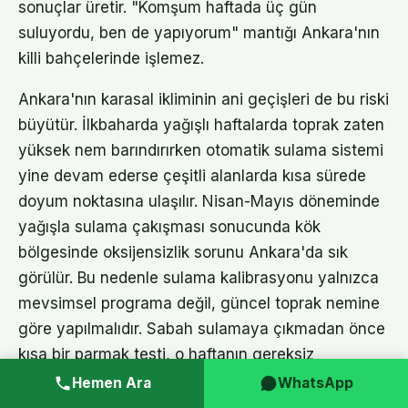
sonuçlar üretir. "Komşum haftada üç gün
suluyordu, ben de yapıyorum" mantığı Ankara'nın
killi bahçelerinde işlemez.
Ankara'nın karasal ikliminin ani geçişleri de bu riski
büyütür. İlkbaharda yağışlı haftalarda toprak zaten
yüksek nem barındırırken otomatik sulama sistemi
yine devam ederse çeşitli alanlarda kısa sürede
doyum noktasına ulaşılır. Nisan-Mayıs döneminde
yağışla sulama çakışması sonucunda kök
bölgesinde oksijensizlik sorunu Ankara'da sık
görülür. Bu nedenle sulama kalibrasyonu yalnızca
mevsimsel programa değil, güncel toprak nemine
göre yapılmalıdır. Sabah sulamaya çıkmadan önce
kısa bir parmak testi, o haftanın gereksiz
sulamasını önler.
Hemen Ara
WhatsApp