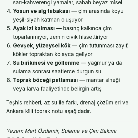
sarı-kahverengi yamalar, sabah beyaz misel
Yosun ve alg tabakası
— çim arasında koyu
yeşil-siyah katman oluşuyor
Ayak izi kalması
— basınç kalkınca çim
toparlanmıyor, zemin cıvık hissettiriyor
Gevşek, yüzeysel kök
— çim tutunması zayıf,
kökler topraktan kolayca geliyor
Su birikmesi ve göllenme
— yağmur ya da
sulama sonrası saatlerce durgun su
Toprak böceği patlaması
— mantar sineği
veya larva faaliyetinde belirgin artış
Teşhis rehberi, az su ile farkı, drenaj çözümleri ve
Ankara killi toprak notu aşağıdadır.
Yazan: Mert Özdemir, Sulama ve Çim Bakımı