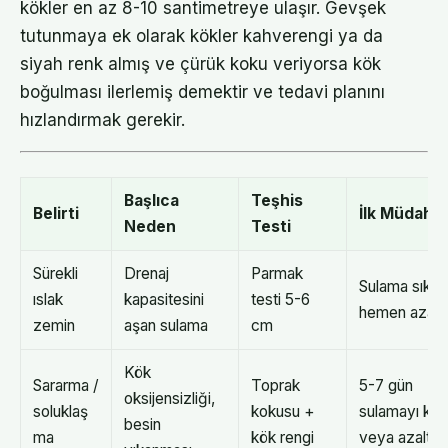
kökler en az 8-10 santimetreye ulaşır. Gevşek
tutunmaya ek olarak kökler kahverengi ya da
siyah renk almış ve çürük koku veriyorsa kök
boğulması ilerlemiş demektir ve tedavi planını
hızlandırmak gerekir.
Başlıca
Teşhis
Belirti
İlk Müdahal
Neden
Testi
Sürekli
Drenaj
Parmak
Sulama sıklığ
ıslak
kapasitesini
testi 5-6
hemen azalt
zemin
aşan sulama
cm
Kök
Sararma /
Toprak
5-7 gün
oksijensizliği,
soluklaş
kokusu +
sulamayı kes
besin
ma
kök rengi
veya azalt