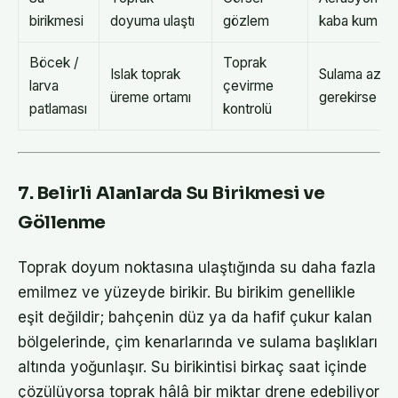
birikmesi
doyuma ulaştı
gözlem
kaba kum ek
Böcek /
Toprak
Islak toprak
Sulama azalt
larva
çevirme
üreme ortamı
gerekirse ila
patlaması
kontrolü
7. Belirli Alanlarda Su Birikmesi ve
Göllenme
Toprak doyum noktasına ulaştığında su daha fazla
emilmez ve yüzeyde birikir. Bu birikim genellikle
eşit değildir; bahçenin düz ya da hafif çukur kalan
bölgelerinde, çim kenarlarında ve sulama başlıkları
altında yoğunlaşır. Su birikintisi birkaç saat içinde
çözülüyorsa toprak hâlâ bir miktar drene edebiliyor