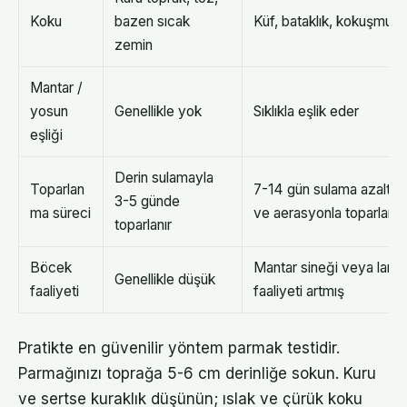
Koku
bazen sıcak
Küf, bataklık, kokuşmuş 
zemin
Mantar /
yosun
Genellikle yok
Sıklıkla eşlik eder
eşliği
Derin sulamayla
Toparlan
7-14 gün sulama azaltm
3-5 günde
ma süreci
ve aerasyonla toparlanır
toparlanır
Böcek
Mantar sineği veya larva
Genellikle düşük
faaliyeti
faaliyeti artmış
Pratikte en güvenilir yöntem parmak testidir.
Parmağınızı toprağa 5-6 cm derinliğe sokun. Kuru
ve sertse kuraklık düşünün; ıslak ve çürük koku