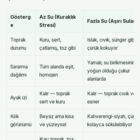
Gösterg
Az Su (Kuraklık
Fazla Su (Aşırı Sulama
e
Stresi)
Toprak
Kuru, sert,
Islak, cıvık, sünger gibi,
durumu
çatlamış, toz gibi
çürük kokuyor
Yamalı; su birikmesinin
Sararma
Tüm alanda eşit,
yoğun olduğu çukur
dağılımı
homojen
alanlarda
Kalır — toprak
Kalır — toprak cıvık ve
Ayak izi
sert ve kuru
esner
Kök
Beyaz ama kısa
Kahverengi-siyah, çürük
görünümü
ve yüzeysel
kolayca sökülebiliyor
Kuru toprak, toz,