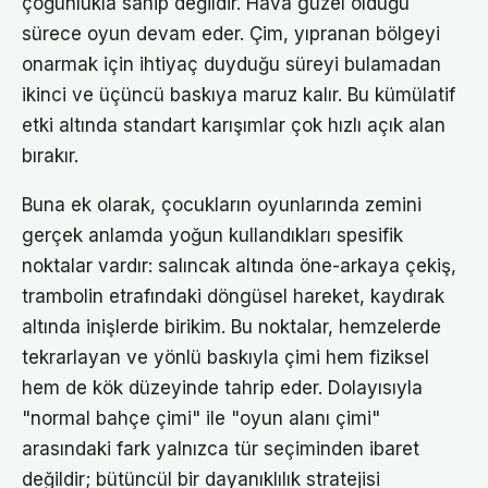
çoğunlukla sahip değildir. Hava güzel olduğu
sürece oyun devam eder. Çim, yıpranan bölgeyi
onarmak için ihtiyaç duyduğu süreyi bulamadan
ikinci ve üçüncü baskıya maruz kalır. Bu kümülatif
etki altında standart karışımlar çok hızlı açık alan
bırakır.
Buna ek olarak, çocukların oyunlarında zemini
gerçek anlamda yoğun kullandıkları spesifik
noktalar vardır: salıncak altında öne-arkaya çekiş,
trambolin etrafındaki döngüsel hareket, kaydırak
altında inişlerde birikim. Bu noktalar, hemzelerde
tekrarlayan ve yönlü baskıyla çimi hem fiziksel
hem de kök düzeyinde tahrip eder. Dolayısıyla
"normal bahçe çimi" ile "oyun alanı çimi"
arasındaki fark yalnızca tür seçiminden ibaret
değildir; bütüncül bir dayanıklılık stratejisi