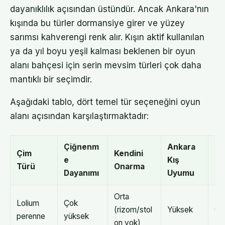
dayanıklılık açısından üstündür. Ancak Ankara'nın
kışında bu türler dormansiye girer ve yüzey
sarımsı kahverengi renk alır. Kışın aktif kullanılan
ya da yıl boyu yeşil kalması beklenen bir oyun
alanı bahçesi için serin mevsim türleri çok daha
mantıklı bir seçimdir.
Aşağıdaki tablo, dört temel tür seçeneğini oyun
alanı açısından karşılaştırmaktadır:
Çiğnenm
Ankara
Ya
Çim
Kendini
e
Kış
Di
Türü
Onarma
Dayanımı
Uyumu
nc
Orta
Lolium
Çok
(rizom/stol
Yüksek
Or
perenne
yüksek
on yok)