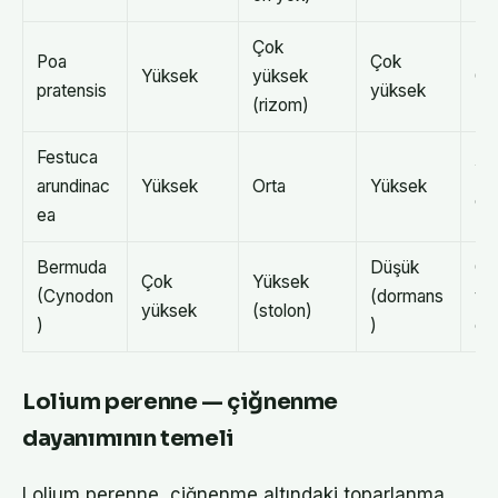
Çok
Poa
Çok
Yüksek
yüksek
Or
pratensis
yüksek
(rizom)
Festuca
Yü
arundinac
Yüksek
Orta
Yüksek
ek
ea
Bermuda
Düşük
Ço
Çok
Yüksek
(Cynodon
(dormans
yü
yüksek
(stolon)
)
)
ek
Lolium perenne — çiğnenme
dayanımının temeli
Lolium perenne, çiğnenme altındaki toparlanma