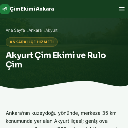
🌱
Çim Ekimi Ankara
Ana Sayfa
Ankara
Akyurt
ANKARA İLÇE HIZMETI
Akyurt Çim Ekimi ve Rulo
Çim
Ankara’nın kuzeydoğu yönünde, merkeze 35 km
konumunda yer alan Akyurt ilçesi; geniş ova