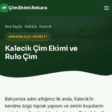
🌱
Çim Ekimi Ankara
Ana Sayfa
Ankara
Kalecik
ANKARA İLÇE HIZMETI
Kalecik Çim Ekimi ve
Rulo Çim
Bahçenize adım attığımız ilk anda, Kalecik'in
kendine özgü toprak yapısını ve zemin koşullarını