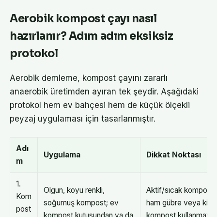
Aerobik kompost çayı nasıl
hazırlanır? Adım adım eksiksiz
protokol
Aerobik demleme, kompost çayını zararlı
anaerobik üretimden ayıran tek şeydir. Aşağıdaki
protokol hem ev bahçesi hem de küçük ölçekli
peyzaj uygulaması için tasarlanmıştır.
Adı
Uygulama
Dikkat Noktası
m
1.
Olgun, koyu renkli,
Aktif/sıcak kompost,
Kom
soğumuş kompost; ev
ham gübre veya kirli
post
kompost kutusundan ya da
kompost kullanmayı