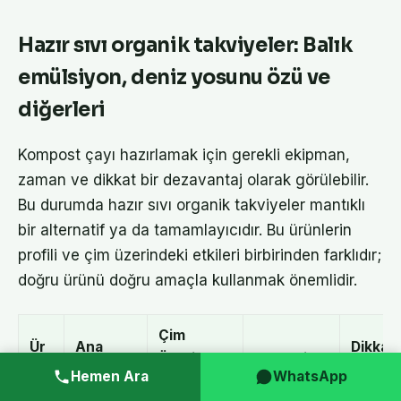
Hazır sıvı organik takviyeler: Balık
emülsiyon, deniz yosunu özü ve
diğerleri
Kompost çayı hazırlamak için gerekli ekipman,
zaman ve dikkat bir dezavantaj olarak görülebilir.
Bu durumda hazır sıvı organik takviyeler mantıklı
bir alternatif ya da tamamlayıcıdır. Bu ürünlerin
profili ve çim üzerindeki etkileri birbirinden farklıdır;
doğru ürünü doğru amaçla kullanmak önemlidir.
Çim
Ür
Ana
Dikkat
Üzerindek
Avantaj
ün
Bileşen
Noktas
Hemen Ara
WhatsApp
i Etki