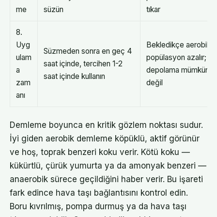
me
süzün
tıkar
8.
Uyg
Bekledikçe aerobik
Süzmeden sonra en geç 4
ulam
popülasyon azalır;
saat içinde, tercihen 1-2
a
depolama mümkün
saat içinde kullanın
zam
değil
anı
Demleme boyunca en kritik gözlem noktası sudur.
İyi giden aerobik demleme köpüklü, aktif görünür
ve hoş, toprak benzeri koku verir. Kötü koku —
kükürtlü, çürük yumurta ya da amonyak benzeri —
anaerobik sürece geçildiğini haber verir. Bu işareti
fark edince hava taşı bağlantısını kontrol edin.
Boru kıvrılmış, pompa durmuş ya da hava taşı