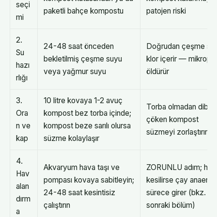
seçi
paketli bahçe kompostu
patojen riski
mi
2.
24-48 saat önceden
Doğrudan çeşme su
Su
bekletilmiş çeşme suyu
klor içerir — mikropla
hazı
veya yağmur suyu
öldürür
rlığı
3.
10 litre kovaya 1-2 avuç
Torba olmadan dibe
Ora
kompost bez torba içinde;
çöken kompost
n ve
kompost beze sarılı olursa
süzmeyi zorlaştırır
kap
süzme kolaylaşır
4.
Akvaryum hava taşı ve
ZORUNLU adım; hav
Hav
pompası kovaya sabitleyin;
kesilirse çay anaerob
alan
24-48 saat kesintisiz
sürece girer (bkz.
dırm
çalıştırın
sonraki bölüm)
a