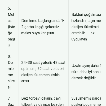
5.
Mel
Bakteri çoğalmasını
as
Demleme başlangıcında 1-
hızlandırır; aşırı melas
(iste
2 çorba kaşığı şekersiz
oksijen tüketimini
ğe
melas suya karıştırın
artırabilir — az
bağl
uygulayın
ı)
6.
De
24-36 saat yeterli; 48 saat
Uzatmayın; daha fazl
mle
optimum; 72 saat ve üzeri
süre daha iyi sonuç
me
oksijen tükenmesi riskini
demek değildir
süre
artırır
si
7.
Bez torbayı çıkarın; çayı
Süzülmemiş parçacık
Süz
tülbent ya da ince bezden
püskürtücü memeleri