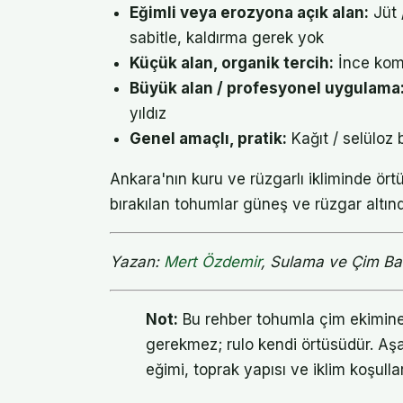
Eğimli veya erozyona açık alan:
Jüt 
sabitle, kaldırma gerek yok
Küçük alan, organik tercih:
İnce kom
Büyük alan / profesyonel uygulama
yıldız
Genel amaçlı, pratik:
Kağıt / selüloz
Ankara'nın kuru ve rüzgarlı ikliminde ört
bırakılan tohumlar güneş ve rüzgar altın
Yazan:
Mert Özdemir
, Sulama ve Çim Ba
Not:
Bu rehber tohumla çim ekimine 
gerekmez; rulo kendi örtüsüdür. Aşağ
eğimi, toprak yapısı ve iklim koşullar