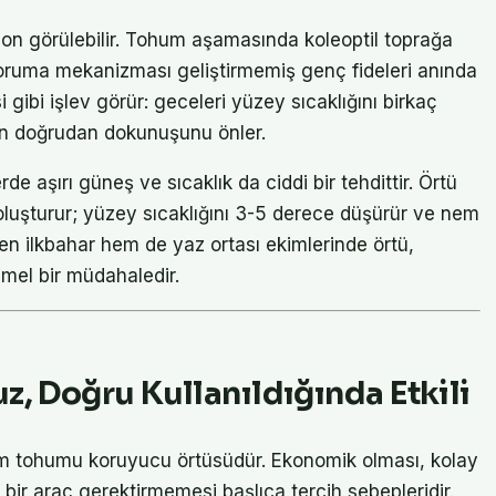
n görülebilir. Tohum aşamasında koleoptil toprağa
oruma mekanizması geliştirmemiş genç fideleri anında
si gibi işlev görür: geceleri yüzey sıcaklığını birkaç
n doğrudan dokunuşunu önler.
e aşırı güneş ve sıcaklık da ciddi bir tehdittir. Örtü
luşturur; yüzey sıcaklığını 3-5 derece düşürür ve nem
en ilkbahar hem de yaz ortası ekimlerinde örtü,
temel bir müdahaledir.
z, Doğru Kullanıldığında Etkili
m tohumu koruyucu örtüsüdür. Ekonomik olması, kolay
ir araç gerektirmemesi başlıca tercih sebepleridir.