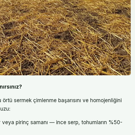
nırsınız?
 örtü sermek çimlenme başarısını ve homojenliğini
vuzu:
veya pirinç samanı — ince serp, tohumların %50-