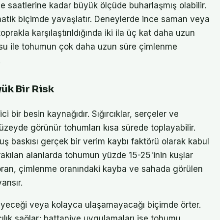
saatlerine kadar büyük ölçüde buharlaşmış olabilir.
matik biçimde yavaşlatır. Deneylerde ince saman veya
rakla karşılaştırıldığında iki ila üç kat daha uzun
r su ile tohumun çok daha uzun süre çimlenme
.
ük Bir Risk
ci bir besin kaynağıdır. Sığırcıklar, serçeler ve
yüzeyde görünür tohumları kısa sürede toplayabilir.
ş baskısı gerçek bir verim kaybı faktörü olarak kabul
bırakılan alanlarda tohumun yüzde 15-25'inin kuşlar
Bu oran, çimlenme oranındaki kayba ve sahada görülen
ansır.
eyeceği veya kolayca ulaşamayacağı biçimde örter.
ılık sağlar; battaniye uygulamaları ise tohumu