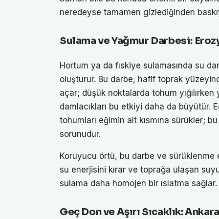
neredeyse tamamen gizlediğinden baskıy
Sulama ve Yağmur Darbesi: Erozy
Hortum ya da fıskiye sulamasında su dam
oluşturur. Bu darbe, hafif toprak yüzeyin
açar; düşük noktalarda tohum yığılırke
damlacıkları bu etkiyi daha da büyütür. 
tohumları eğimin alt kısmına sürükler; bu
sorunudur.
Koruyucu örtü, bu darbe ve sürüklenme et
su enerjisini kırar ve toprağa ulaşan suyun
sulama daha homojen bir ıslatma sağlar.
Geç Don ve Aşırı Sıcaklık: Ankara