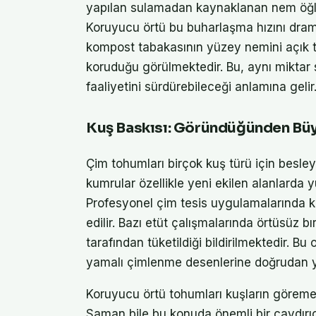
yapılan sulamadan kaynaklanan nem öğle 
Koruyucu örtü bu buharlaşma hızını dra
kompost tabakasının yüzey nemini açık top
koruduğu görülmektedir. Bu, aynı mikta
faaliyetini sürdürebileceği anlamına gelir
Kuş Baskısı: Göründüğünden Büy
Çim tohumları birçok kuş türü için besleyi
kumrular özellikle yeni ekilen alanlarda 
Profesyonel çim tesis uygulamalarında ku
edilir. Bazı etüt çalışmalarında örtüsüz 
tarafından tüketildiği bildirilmektedir. 
yamalı çimlenme desenlerine doğrudan y
Koruyucu örtü tohumları kuşların görem
Saman bile bu konuda önemli bir caydırıc