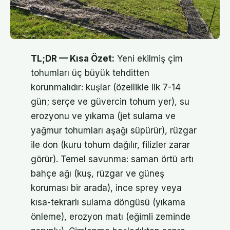
TL;DR — Kısa Özet:
Yeni ekilmiş çim
tohumları üç büyük tehditten
korunmalıdır: kuşlar (özellikle ilk 7-14
gün; serçe ve güvercin tohum yer), su
erozyonu ve yıkama (jet sulama ve
yağmur tohumları aşağı süpürür), rüzgar
ile don (kuru tohum dağılır, filizler zarar
görür). Temel savunma: saman örtü artı
bahçe ağı (kuş, rüzgar ve güneş
koruması bir arada), ince sprey veya
kısa-tekrarlı sulama döngüsü (yıkama
önleme), erozyon matı (eğimli zeminde