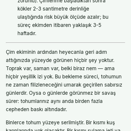
zorunlu). Çimlenme başladıktan sonra
kökler 2-3 santimetre derinliğe
ulaştığında risk büyük ölçüde azalır; bu
süreç ekimden itibaren yaklaşık 3-5
haftadır.
Çim ekiminin ardından heyecanla geri adım
attığınızda yüzeyde görünen hiçbir şey yoktur.
Toprak var, saman var, belki biraz nem — ama
hiçbir yeşillik izi yok. Bu bekleme süreci, tohumun
ne zaman filizleneceğini umarak geçirilen sabırsız
günlerdir. Oysa o günlerde görünmez bir savaş
sürer: tohumlarınız aynı anda birden fazla
cepheden baskı altındadır.
Binlerce tohum yüzeye serilmiştir. Bir kısmı kuş
karınlarında yok olacaktır. Bir kısmı sulama jeti ya