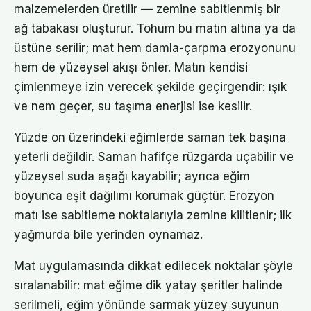
malzemelerden üretilir — zemine sabitlenmiş bir
ağ tabakası oluşturur. Tohum bu matın altına ya da
üstüne serilir; mat hem damla-çarpma erozyonunu
hem de yüzeysel akışı önler. Matın kendisi
çimlenmeye izin verecek şekilde geçirgendir: ışık
ve nem geçer, su taşıma enerjisi ise kesilir.
Yüzde on üzerindeki eğimlerde saman tek başına
yeterli değildir. Saman hafifçe rüzgarda uçabilir ve
yüzeysel suda aşağı kayabilir; ayrıca eğim
boyunca eşit dağılımı korumak güçtür. Erozyon
matı ise sabitleme noktalarıyla zemine kilitlenir; ilk
yağmurda bile yerinden oynamaz.
Mat uygulamasında dikkat edilecek noktalar şöyle
sıralanabilir: mat eğime dik yatay şeritler halinde
serilmeli, eğim yönünde sarmak yüzey suyunun