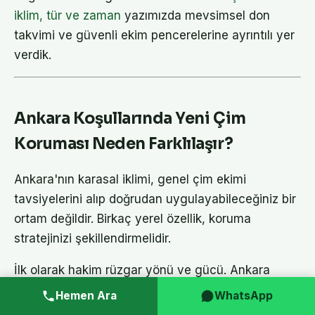
iklim, tür ve zaman
yazımızda mevsimsel don
takvimi ve güvenli ekim pencerelerine ayrıntılı yer
verdik.
Ankara Koşullarında Yeni Çim
Koruması Neden Farklılaşır?
Ankara'nın karasal iklimi, genel çim ekimi
tavsiyelerini alıp doğrudan uygulayabileceğiniz bir
ortam değildir. Birkaç yerel özellik, koruma
stratejinizi şekillendirmelidir.
İlk olarak hakim rüzgar yönü ve gücü. Ankara
genellikle kuzey ve kuzeybatı yönünden kuvvetli
Hemen Ara
WhatsApp
rüzgarlar alır; bu durum özellikle kış sonu ve