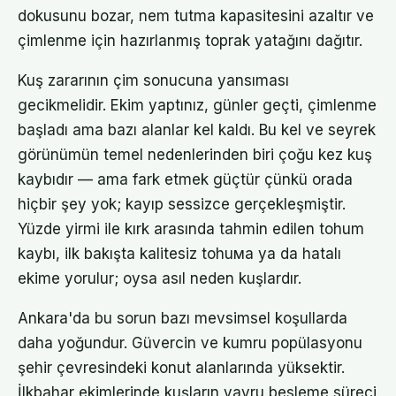
dokusunu bozar, nem tutma kapasitesini azaltır ve
çimlenme için hazırlanmış toprak yatağını dağıtır.
Kuş zararının çim sonucuna yansıması
gecikmelidir. Ekim yaptınız, günler geçti, çimlenme
başladı ama bazı alanlar kel kaldı. Bu kel ve seyrek
görünümün temel nedenlerinden biri çoğu kez kuş
kaybıdır — ama fark etmek güçtür çünkü orada
hiçbir şey yok; kayıp sessizce gerçekleşmiştir.
Yüzde yirmi ile kırk arasında tahmin edilen tohum
kaybı, ilk bakışta kalitesiz tohuмa ya da hatalı
ekime yorulur; oysa asıl neden kuşlardır.
Ankara'da bu sorun bazı mevsimsel koşullarda
daha yoğundur. Güvercin ve kumru popülasyonu
şehir çevresindeki konut alanlarında yüksektir.
İlkbahar ekimlerinde kuşların yavru besleme süreci